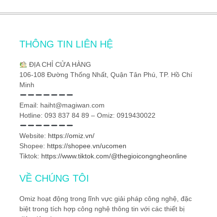
THÔNG TIN LIÊN HỆ
ĐỊA CHỈ CỬA HÀNG
106-108 Đường Thống Nhất, Quận Tân Phú, TP. Hồ Chí
Minh
Email: haiht@magiwan.com
Hotline: 093 837 84 89 – Omiz: 0919430022
Website:
https://omiz.vn/
Shopee:
https://shopee.vn/ucomen
Tiktok:
https://www.tiktok.com/@thegioicongngheonline
VỀ CHÚNG TÔI
Omiz hoạt động trong lĩnh vực giải pháp công nghệ, đặc
biệt trong tích hợp công nghệ thông tin với các thiết bị