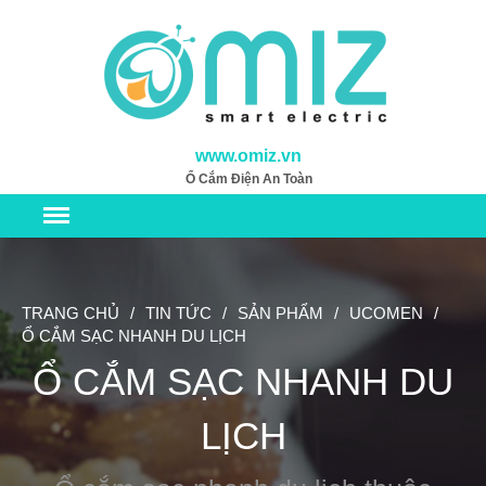
TRANG CHỦ
SẢN PHẨM
www.omiz.vn
Thương Hiệu Omiz
Ổ Cắm Điện An Toàn
Pin các loại
Cáp sạc và phụ kiện
Thương Hiệu Ucomen
Ổ cắm điện cao cấp an toàn
TRANG CHỦ
/
TIN TỨC
/
SẢN PHẨM
/
UCOMEN
/
Ổ cắm sạc nhanh du lịch
Ổ CẮM SẠC NHANH DU LỊCH
VỀ CHÚNG TÔI
Ổ CẮM SẠC NHANH DU
TIN TỨC
LIÊN HỆ
LỊCH