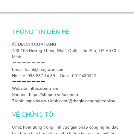
THÔNG TIN LIÊN HỆ
ĐỊA CHỈ CỬA HÀNG
106-108 Đường Thống Nhất, Quận Tân Phú, TP. Hồ Chí
Minh
Email: haiht@magiwan.com
Hotline: 093 837 84 89 – Omiz: 0919430022
Website:
https://omiz.vn/
Shopee:
https://shopee.vn/ucomen
Tiktok:
https://www.tiktok.com/@thegioicongngheonline
VỀ CHÚNG TÔI
Omiz hoạt động trong lĩnh vực giải pháp công nghệ, đặc
biệt trong tích hợp công nghệ thông tin với các thiết bị